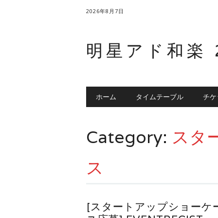
2026年8月7日
明星アド和楽 
Main menu
Skip to content
ホーム
タイムテーブル
チケ
Category:
スタ
ス
[スタートアップショーケ