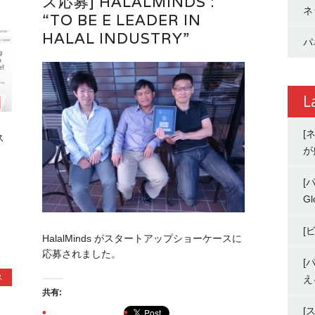
ス応募] HALALMINDS :
ネ
“TO BE E LEADER IN
HALAL INDUSTRY”
パ
L
[
ス
が
[
Gl
[
HalalMinds がスタートアップショーケースに
応募されました。
[
ス
え
共有:
[