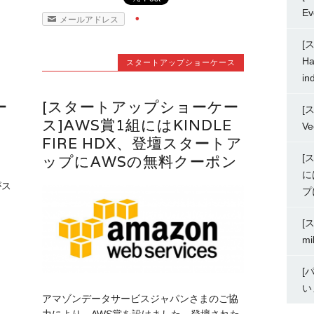
Ev
メールアドレス
[
Ha
スタートアップショーケース
in
ー
[スタートアップショーケー
[
ス]AWS賞1組にはKINDLE
Ve
FIRE HDX、登壇スタートア
[
ップにAWSの無料クーポン
に
がス
プ
[
mi
[
い
アマゾンデータサービスジャパンさまのご協
力により、AWS賞を設けました。登壇された